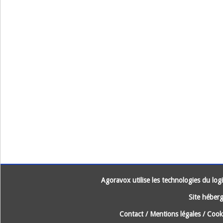
Agoravox utilise les technologies du logic
Site héberg
Contact
/
Mentions légales
/
Cooki