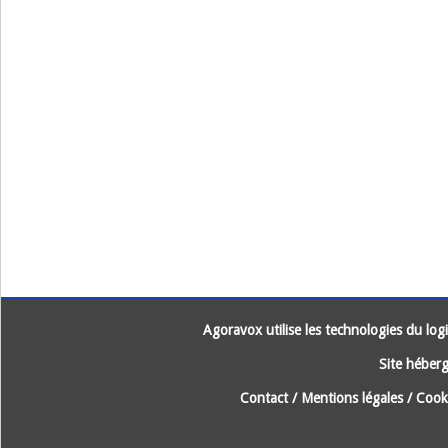
Agoravox utilise les technologies du logic
Site héberg
Contact
/
Mentions légales
/
Cooki