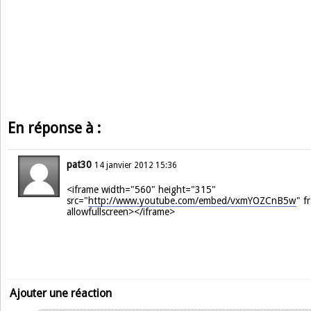
En réponse à :
pat30
14 janvier 2012 15:36
<iframe width="560" height="315"
src="
http://www.youtube.com/embed/vxmYOZCnB5w
" f
allowfullscreen></iframe>
Ajouter une réaction