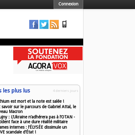
Connexion
s les plus lus
4 derniers jours
ithium est mort et la note est salée !
 savoir sur le parcours de Gabriel Attal, le
veau Macron
ujny : L’Ukraine n’adhérera pas à l’OTAN -
cident face à une dure réalité militaire
ames internes : l’ÉLYSÉE dissimule un
E scandale d’État !