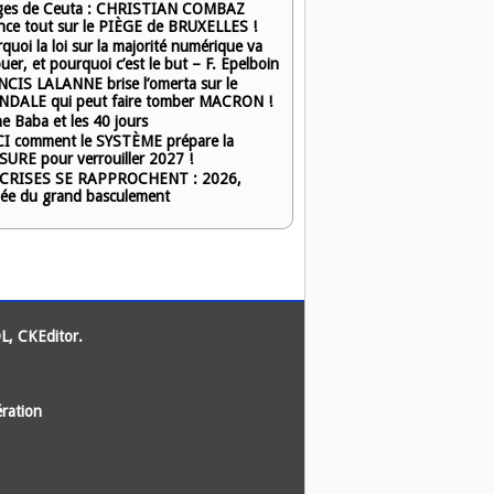
ges de Ceuta : CHRISTIAN COMBAZ
nce tout sur le PIÈGE de BRUXELLES !
quoi la loi sur la majorité numérique va
uer, et pourquoi c’est le but – F. Epelboin
CIS LALANNE brise l’omerta sur le
NDALE qui peut faire tomber MACRON !
he Baba et les 40 jours
I comment le SYSTÈME prépare la
URE pour verrouiller 2027 !
 CRISES SE RAPPROCHENT : 2026,
née du grand basculement
L
,
CKEditor
.
ration