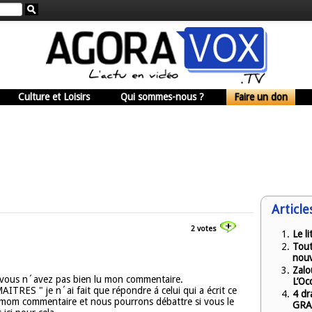
Culture et Loisirs
Qui sommes-nous ?
Faire un don
Article
2 votes
Le l
Tout
nou
Zalo
 vous n´avez pas bien lu mon commentaire.
L’Oc
AITRES " je n´ai fait que répondre á celui qui a écrit ce
4 dr
re mom commentaire et nous pourrons débattre si vous le
GRAV