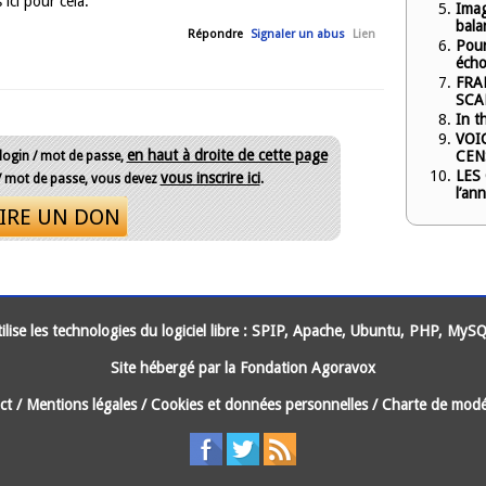
ici pour cela.
Ima
bala
Répondre
Signaler un abus
Lien
Pour
écho
FRAN
SCA
In t
VOIC
en haut à droite de cette page
CENS
 login / mot de passe,
LES
vous inscrire ici
 / mot de passe, vous devez
.
l’an
IRE UN DON
lise les technologies du logiciel libre :
SPIP
,
Apache
,
Ubuntu
,
PHP
,
MySQ
Site hébergé par la
Fondation Agoravox
ct
/
Mentions légales
/
Cookies et données personnelles
/
Charte de modé