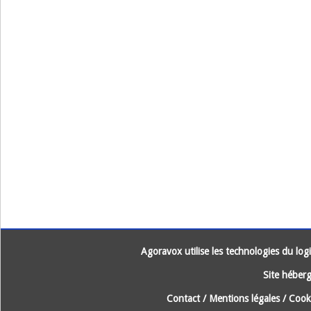
Agoravox utilise les technologies du logic
Site héberg
Contact
/
Mentions légales
/
Cooki