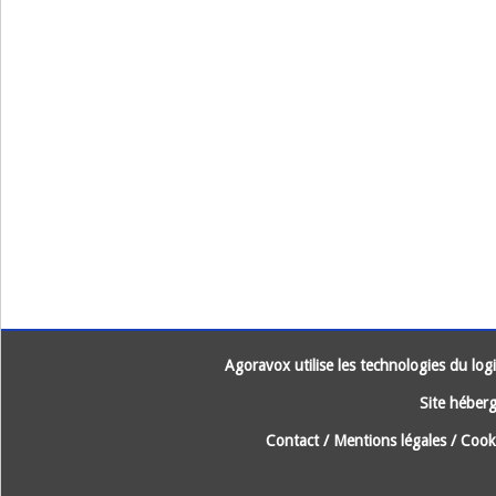
Agoravox utilise les technologies du logic
Site héberg
Contact
/
Mentions légales
/
Cooki