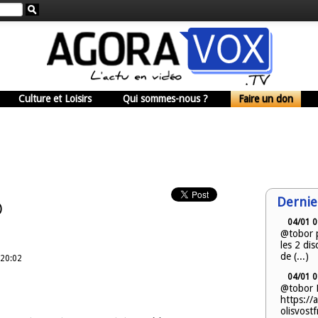
Culture et Loisirs
Qui sommes-nous ?
Faire un don
Dernie
)
04/01 0
@tobor p
les 2 dis
de (...)
 20:02
04/01 0
@tobor E
https://
olisvostf