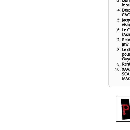
Les 
le s
Deux
CAC
Jacq
visa
Le C
l’Asi
Repr
(itw
Le ch
pour
Guy
Rent
XAVI
SCAN
MAC