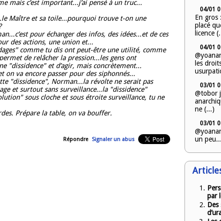
 mais c’est important...j’ai pensé à un truc...
04/01 0
En gros :
.le Maître et sa toile...pourquoi trouve t-on une
placé qu
?
licence (.
...c’est pour échanger des infos, des idées...et de ces
r des actions, une union et...
04/01 0
ages" comme tu dis ont peut-être une utilité, comme
@yoanand
permet de relâcher la pression...les gens ont
les droi
ne "dissidence" et d’agir, mais concrètement...
usurpatio
t on va encore passer pour des siphonnés...
e "dissidence", Norman...la révolte ne serait pas
03/01 0
age et surtout sans surveillance...la "dissidence"
@tobor j
ution" sous cloche et sous étroite surveillance, tu ne
anarchiqu
ne (...)
es. Prépare la table, on va bouffer.
03/01 0
@yoanan
un peu..
Répondre
Signaler un abus
Article
Pers
par l
Des 
d’ur