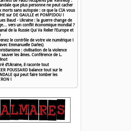
carnets de Fauci récupérés par Kennedy :
candale que plus personne ne peut cacher
 morts sans autopsie : ce que la CIA vous
HE sur DE GAULLE et POMPIDOU !
ues Baud - Ukraine : la guerre change de
ge… vers un conflit économique mondial ?
anal de la Russie Qui Va Relier l’Europe et
e
enez le contrôle de votre vie numérique !
 avec Emmanuelle Darles)
ristianisme : civilisation de la violence
 sauver les âmes. Conférence de L.
énot
ré d’Ukraine, il raconte tout
ER POUSSARD balance tout sur le
DALE qui peut faire tomber les
RON !