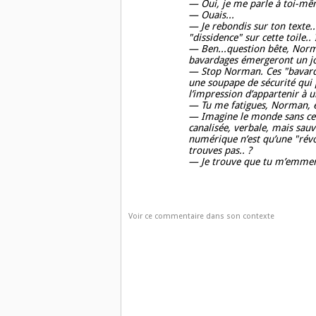
— Oui, je me parle à toi-même
— Ouais...
— Je rebondis sur ton texte..
"dissidence" sur cette toile.. 
— Ben...question bête, Norman
bavardages émergeront un jou
— Stop Norman. Ces "bavard
une soupape de sécurité qui 
l’impression d’appartenir à u
— Tu me fatigues, Norman, e
— Imagine le monde sans cett
canalisée, verbale, mais sauv
numérique n’est qu’une "révol
trouves pas.. ?
— Je trouve que tu m’emmerd
Voir ce commentaire dans son contexte