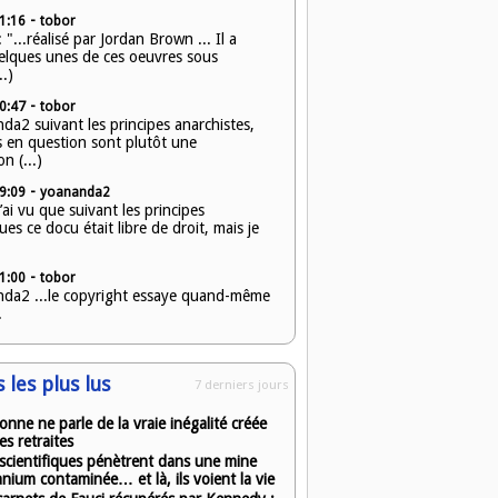
-
1:16
tobor
 "...réalisé par Jordan Brown ... Il a
elques unes de ces oeuvres sous
..)
-
0:47
tobor
a2 suivant les principes anarchistes,
ts en question sont plutôt une
n (...)
-
9:09
yoananda2
’ai vu que suivant les principes
es ce docu était libre de droit, mais je
-
1:00
tobor
da2 ...le copyright essaye quand-même
.
s les plus lus
7 derniers jours
onne ne parle de la vraie inégalité créée
es retraites
scientifiques pénètrent dans une mine
anium contaminée… et là, ils voient la vie