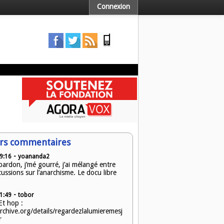
Connexion
rs commentaires
-
9:16
yoananda2
ardon, j’mé gourré, j’ai mélangé entre
cussions sur l’anarchisme. Le docu libre
-
1:49
tobor
t hop :
archive.org/details/regardezlalumieremesj
r